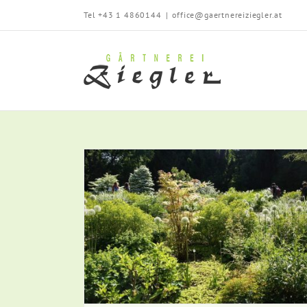
Zum
Tel +43 1 4860144
|
office@gaertnereiziegler.at
Inhalt
springen